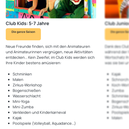
Club Kids: 5-7 Jahre
Club Junior
Die ganze Saison
Die ganze Sa
Neue Freunde finden, sich mit den Animateuren
Dank des Clu
und Animateurinnen vergnügen, neue Aktivitäten
während der F
entdecken... Kein Zweifel, im Club Kids werden sich
Wortschatz Ihr
Ihre Kinder bestens amüsieren:
was sie bei u
Schminken
Kajak
Malen
Schnorch
Zirkus-Workshop
Koch-Wor
Bogenschießen
Zumba
Wasserschlacht
Schminke
Mini-Yoga
Bogensch
Mini-Zumba
Zirkus-W
Verkleiden und Kinderkarneval
Poolspiele
Kajak
Malen
Poolspiele (Volleyball, Aquadance...)