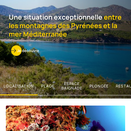
Une situation exceptionnelle
entre
les montagnes des Pyrénées et la
mer Méditerranée
Je découvre
ESPACE
LOCALISATION
PLAGE
PLONGÉE
RESTA
BAIGNADE