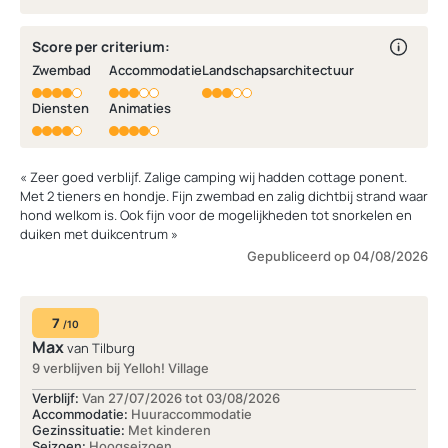
Score per criterium:
Zwembad
Accommodatie
Landschapsarchitectuur
Diensten
Animaties
« Zeer goed verblijf. Zalige camping wij hadden cottage ponent.
Met 2 tieners en hondje. Fijn zwembad en zalig dichtbij strand waar
hond welkom is. Ook fijn voor de mogelijkheden tot snorkelen en
duiken met duikcentrum »
Gepubliceerd op 04/08/2026
7
/10
Max
van Tilburg
9 verblijven bij Yelloh! Village
Verblijf:
Van 27/07/2026 tot 03/08/2026
Accommodatie:
Huuraccommodatie
Gezinssituatie:
Met kinderen
Seizoen:
Hoogseizoen