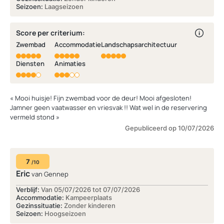
Seizoen:
Laagseizoen
Score per criterium:
Zwembad
Accommodatie
Landschapsarchitectuur
Diensten
Animaties
« Mooi huisje! Fijn zwembad voor de deur! Mooi afgesloten!
Jamner geen vaatwasser en vriesvak !! Wat wel in de reservering
vermeld stond »
Gepubliceerd op 10/07/2026
7
/10
Eric
van Gennep
Verblijf:
Van 05/07/2026 tot 07/07/2026
Accommodatie:
Kampeerplaats
Gezinssituatie:
Zonder kinderen
Seizoen:
Hoogseizoen