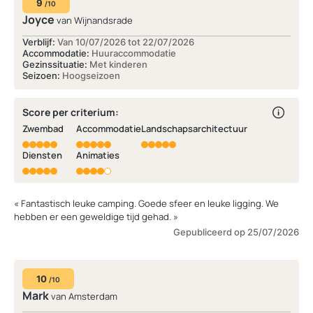
9
/10
Joyce
van Wijnandsrade
Verblijf:
Van 10/07/2026 tot 22/07/2026
Accommodatie:
Huuraccommodatie
Gezinssituatie:
Met kinderen
Seizoen:
Hoogseizoen
Score per criterium:
Zwembad
Accommodatie
Landschapsarchitectuur
Diensten
Animaties
« Fantastisch leuke camping. Goede sfeer en leuke ligging. We
hebben er een geweldige tijd gehad. »
Gepubliceerd op 25/07/2026
10
/10
Mark
van Amsterdam