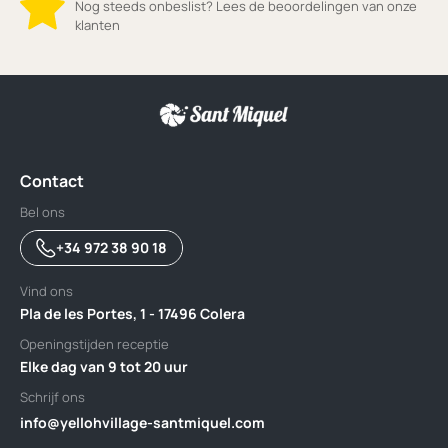
Nog steeds onbeslist? Lees de beoordelingen van onze
klanten
Contact
Bel ons
+34 972 38 90 18
Vind ons
Pla de les Portes, 1 - 17496 Colera
Openingstijden receptie
Elke dag van 9 tot 20 uur
Schrijf ons
info@yellohvillage-santmiquel.com