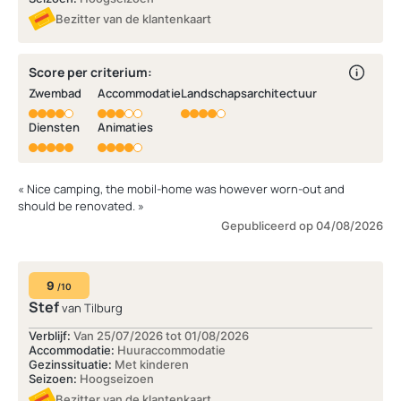
Bezitter van de klantenkaart
Score per criterium:
Zwembad
Accommodatie
Landschapsarchitectuur
Diensten
Animaties
« Nice camping, the mobil-home was however worn-out and
should be renovated. »
Gepubliceerd op 04/08/2026
9
/10
Stef
van Tilburg
Verblijf:
Van 25/07/2026 tot 01/08/2026
Accommodatie:
Huuraccommodatie
Gezinssituatie:
Met kinderen
Seizoen:
Hoogseizoen
Bezitter van de klantenkaart