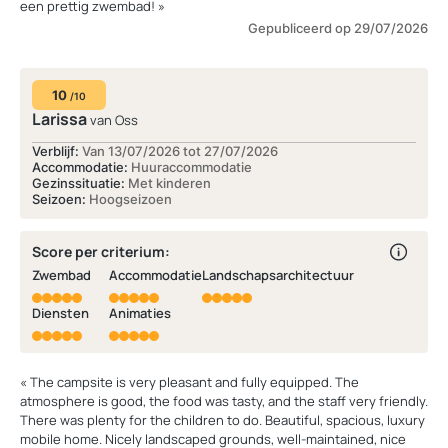
een prettig zwembad! »
Gepubliceerd op 29/07/2026
10
/10
Larissa
van Oss
Verblijf:
Van 13/07/2026 tot 27/07/2026
Accommodatie:
Huuraccommodatie
Gezinssituatie:
Met kinderen
Seizoen:
Hoogseizoen
Score per criterium:
Zwembad
Accommodatie
Landschapsarchitectuur
Diensten
Animaties
« The campsite is very pleasant and fully equipped. The
atmosphere is good, the food was tasty, and the staff very friendly.
There was plenty for the children to do. Beautiful, spacious, luxury
mobile home. Nicely landscaped grounds, well-maintained, nice