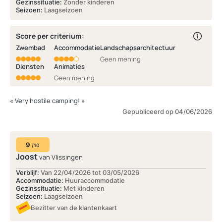
Gezinssituatie:
Zonder kinderen
Seizoen:
Laagseizoen
Score per criterium:
Zwembad
Accommodatie
Landschapsarchitectuur
Geen mening
Diensten
Animaties
Geen mening
« Very hostile camping! »
Gepubliceerd op 04/06/2026
9
/10
Joost
van Vlissingen
Verblijf:
Van 22/04/2026 tot 03/05/2026
Accommodatie:
Huuraccommodatie
Gezinssituatie:
Met kinderen
Seizoen:
Laagseizoen
Bezitter van de klantenkaart