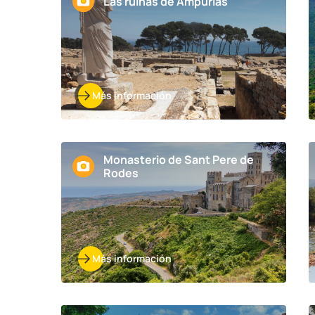
Las ruinas de Ampurias
Más información
Monasterio de Sant Pere de
Rodes
Más información