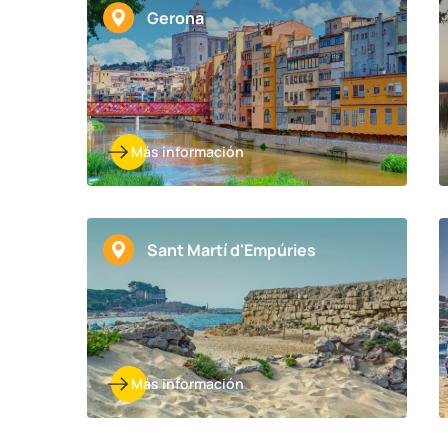
Gerona
Más información
Sant Martí d'Empúries
Más información