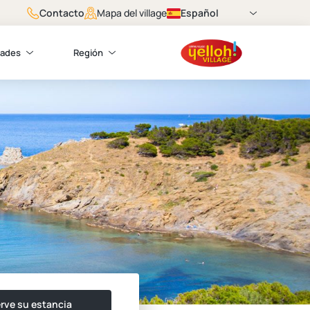
Contacto
Español
Mapa del village
dades
Región
rve su estancia