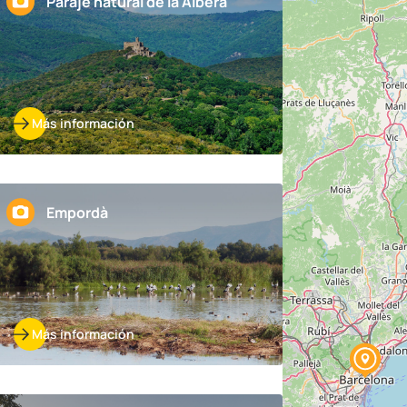
Paraje natural de la Albera
Más información
Empordà
Más información