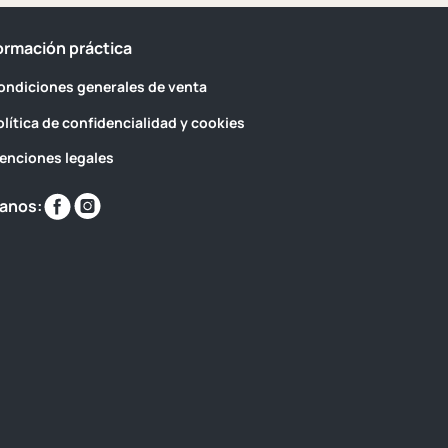
ormación práctica
ondiciones generales de venta
olítica de confidencialidad y cookies
enciones legales
Encuéntranos
Encuéntranos
anos:
en
en