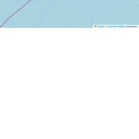
Leaflet
|
©
OpenStreetMap
contributors