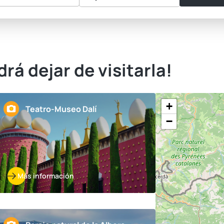
rá dejar de visitarla!
+
Teatro-Museo Dalí
−
Más información