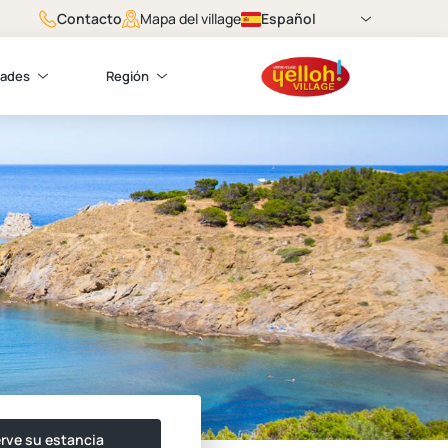
Contacto
Español
Mapa del village
dades
Región
rve su estancia