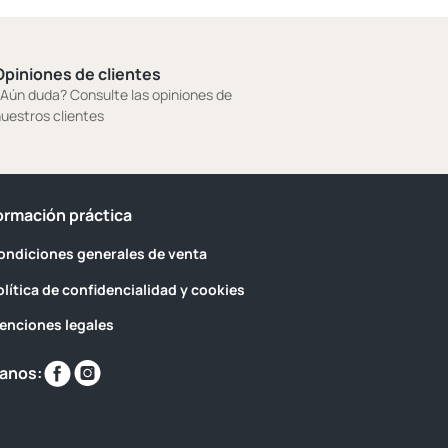
Opiniones de clientes
Aún duda? Consulte las opiniones de
uestros clientes
ormación práctica
ondiciones generales de venta
olítica de confidencialidad y cookies
enciones legales
Encuéntranos
Encuéntranos
anos:
en
en