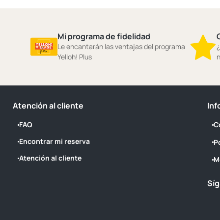
Mi programa de fidelidad
Le encantarán las ventajas del programa
¿
Yelloh! Plus
n
Atención al cliente
Inf
FAQ
C
Encontrar mi reserva
P
Atención al cliente
M
Síg