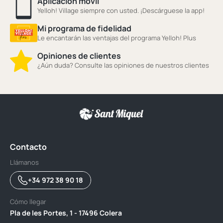
Aplicación móvil
Yelloh! Village siempre con usted. ¡Descárguese la app!
Mi programa de fidelidad
Le encantarán las ventajas del programa Yelloh! Plus
Opiniones de clientes
¿Aún duda? Consulte las opiniones de nuestros clientes
Contacto
Llámanos
+34 972 38 90 18
Cómo llegar
Pla de les Portes, 1 - 17496 Colera